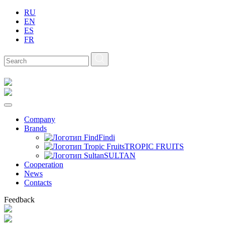
RU
EN
ES
FR
Company
Brands
Findi
TROPIC FRUITS
SULTAN
Сooperation
News
Contacts
Feedback