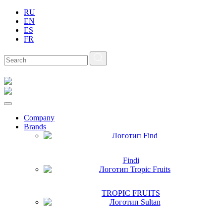
RU
EN
ES
FR
Company
Brands
Findi
TROPIC FRUITS