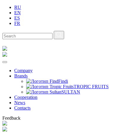
RU
EN
ES
FR
Company
Brands
Findi
TROPIC FRUITS
SULTAN
Сooperation
News
Contacts
Feedback