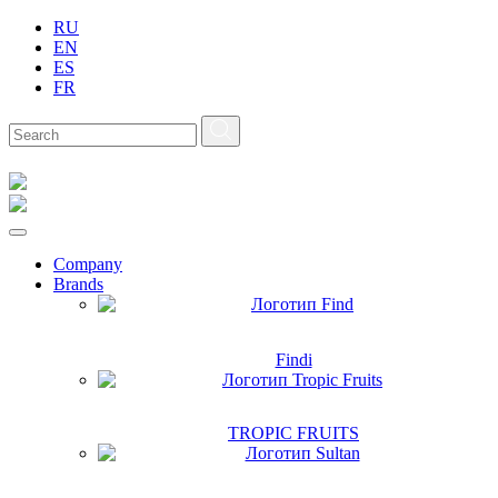
RU
EN
ES
FR
Company
Brands
Findi
TROPIC FRUITS