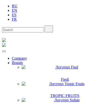
RU
EN
ES
FR
Company
Brands
Findi
TROPIC FRUITS