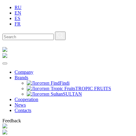
RU
EN
ES
FR
Company
Brands
Findi
TROPIC FRUITS
SULTAN
Сooperation
News
Contacts
Feedback