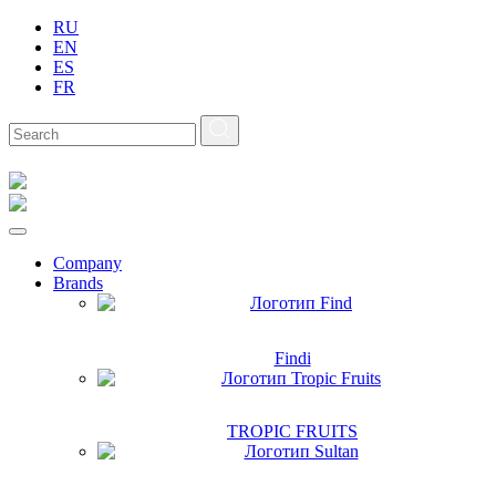
RU
EN
ES
FR
Company
Brands
Findi
TROPIC FRUITS