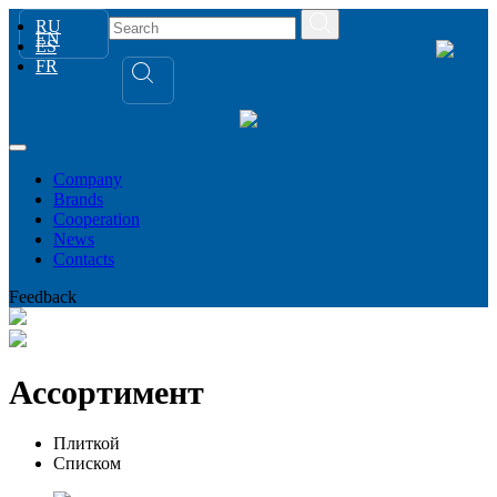
RU
EN
ES
FR
Company
Brands
Сooperation
News
Contacts
Feedback
Ассортимент
Плиткой
Списком