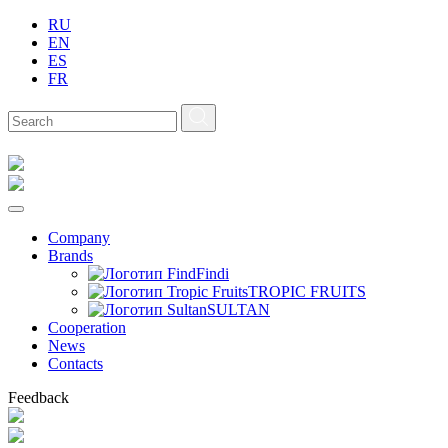
RU
EN
ES
FR
Company
Brands
Findi
TROPIC FRUITS
SULTAN
Сooperation
News
Contacts
Feedback