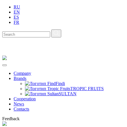
RU
EN
ES
FR
Company
Brands
Findi
TROPIC FRUITS
SULTAN
Сooperation
News
Contacts
Feedback