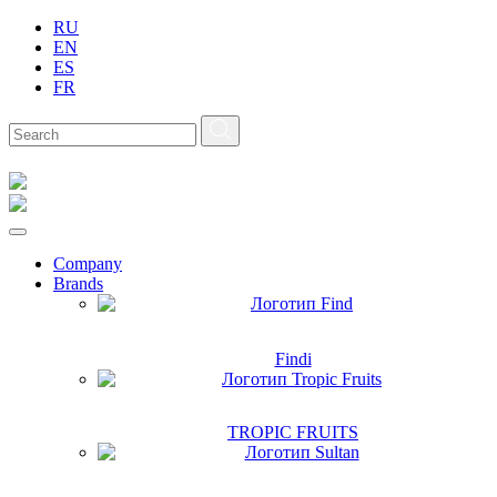
RU
EN
ES
FR
Company
Brands
Findi
TROPIC FRUITS