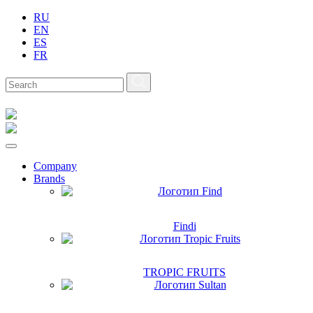
RU
EN
ES
FR
Company
Brands
Findi
TROPIC FRUITS