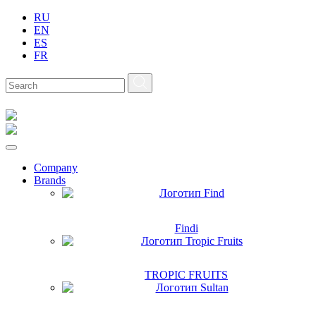
RU
EN
ES
FR
Company
Brands
Findi
TROPIC FRUITS