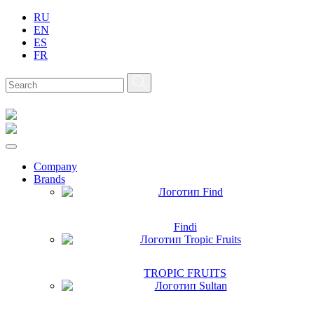
RU
EN
ES
FR
Company
Brands
Findi
TROPIC FRUITS