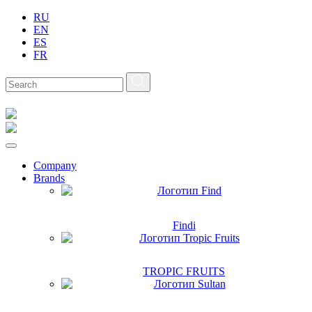
RU
EN
ES
FR
Company
Brands
Findi
TROPIC FRUITS