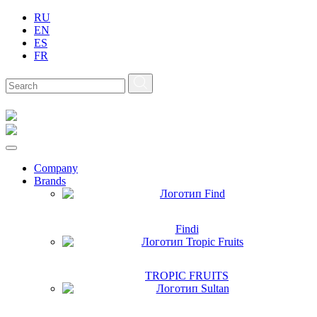
RU
EN
ES
FR
Company
Brands
Findi
TROPIC FRUITS