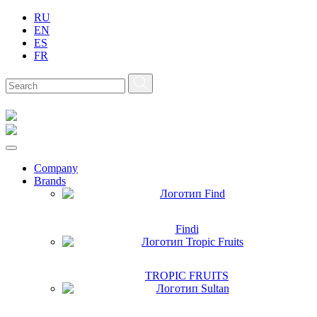
RU
EN
ES
FR
Company
Brands
Findi
TROPIC FRUITS