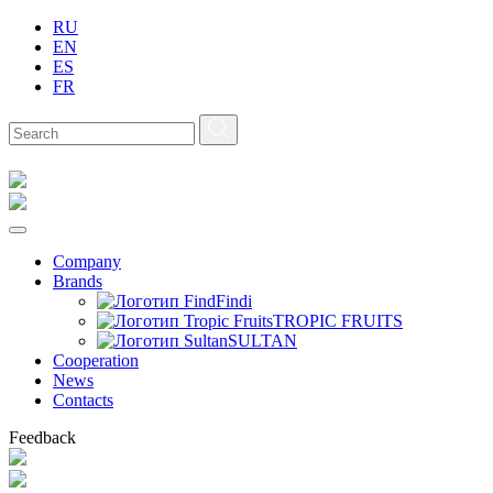
RU
EN
ES
FR
Company
Brands
Findi
TROPIC FRUITS
SULTAN
Сooperation
News
Contacts
Feedback